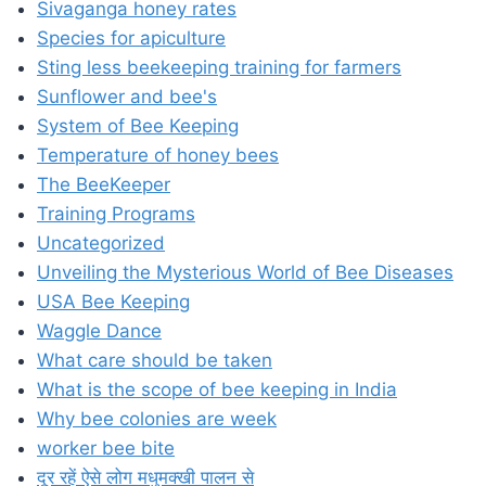
Sivaganga honey rates
Species for apiculture
Sting less beekeeping training for farmers
Sunflower and bee's
System of Bee Keeping
Temperature of honey bees
The BeeKeeper
Training Programs
Uncategorized
Unveiling the Mysterious World of Bee Diseases
USA Bee Keeping
Waggle Dance
What care should be taken
What is the scope of bee keeping in India
Why bee colonies are week
worker bee bite
दूर रहें ऐसे लोग मधुमक्खी पालन से