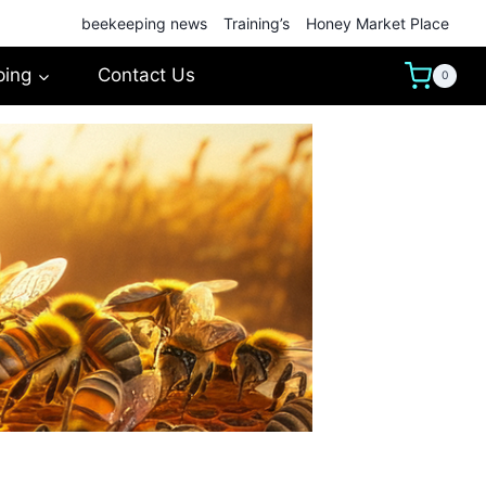
beekeeping news
Training’s
Honey Market Place
ping
Contact Us
0