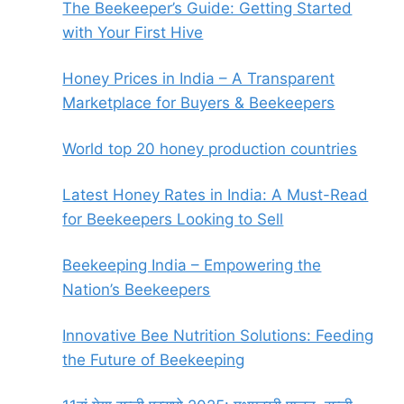
The Beekeeper’s Guide: Getting Started
with Your First Hive
Honey Prices in India – A Transparent
Marketplace for Buyers & Beekeepers
World top 20 honey production countries
Latest Honey Rates in India: A Must-Read
for Beekeepers Looking to Sell
Beekeeping India – Empowering the
Nation’s Beekeepers
Innovative Bee Nutrition Solutions: Feeding
the Future of Beekeeping