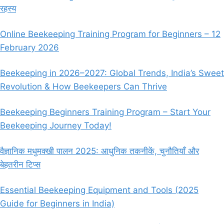
रहस्य
ये
लोग-
BEE
Online Beekeeping Training Program for Beginners – 12
KEEPING
February 2026
IS
NOT
FOR
Beekeeping in 2026–2027: Global Trends, India’s Sweet
THESE
Revolution & How Beekeepers Can Thrive
PEOPLE
Beekeeping Beginners Training Program – Start Your
Beekeeping Journey Today!
वैज्ञानिक मधुमक्खी पालन 2025: आधुनिक तकनीकें, चुनौतियाँ और
बेहतरीन टिप्स
Essential Beekeeping Equipment and Tools (2025
Guide for Beginners in India)