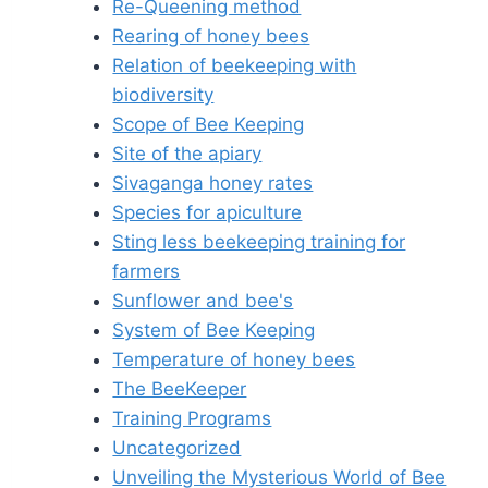
Re-Queening method
Rearing of honey bees
Relation of beekeeping with
biodiversity
Scope of Bee Keeping
Site of the apiary
Sivaganga honey rates
Species for apiculture
Sting less beekeeping training for
farmers
Sunflower and bee's
System of Bee Keeping
Temperature of honey bees
The BeeKeeper
Training Programs
Uncategorized
Unveiling the Mysterious World of Bee