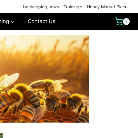
beekeeping news
Training’s
Honey Market Place
ping
Contact Us
0