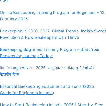
रहस्य
Online Beekeeping Training Program for Beginners – 12
February 2026
Beekeeping in 2026–2027: Global Trends, India’s Sweet
Revolution & How Beekeepers Can Thrive
Beekeeping Beginners Training Program – Start Your
Beekeeping Journey Today!
वैज्ञानिक मधुमक्खी पालन 2025: आधुनिक तकनीकें, चुनौतियाँ और
बेहतरीन टिप्स
Essential Beekeeping Equipment and Tools (2025
Guide for Beginners in India)
How to Start Beekeeping in India 2025 | Step-by-Step