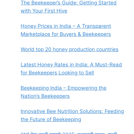
The Beekeeper’s Guide: Getting Started
with Your First Hive
Honey Prices in India – A Transparent
Marketplace for Buyers & Beekeepers
World top 20 honey production countries
Latest Honey Rates in India: A Must-Read
for Beekeepers Looking to Sell
Beekeeping India – Empowering the
Nation’s Beekeepers
Innovative Bee Nutrition Solutions: Feeding
the Future of Beekeeping