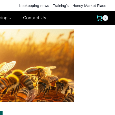
beekeeping news
Training’s
Honey Market Place
ping
Contact Us
0