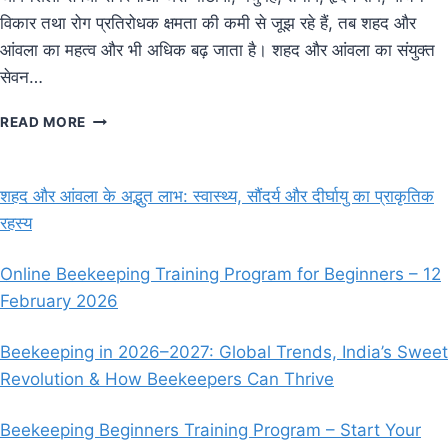
विकार तथा रोग प्रतिरोधक क्षमता की कमी से जूझ रहे हैं, तब शहद और
आंवला का महत्व और भी अधिक बढ़ जाता है। शहद और आंवला का संयुक्त
सेवन…
शहद
READ MORE
और
आंवला
के
शहद और आंवला के अद्भुत लाभ: स्वास्थ्य, सौंदर्य और दीर्घायु का प्राकृतिक
अद्भुत
रहस्य
लाभ:
स्वास्थ्य,
सौंदर्य
Online Beekeeping Training Program for Beginners – 12
और
February 2026
दीर्घायु
का
प्राकृतिक
Beekeeping in 2026–2027: Global Trends, India’s Sweet
रहस्य
Revolution & How Beekeepers Can Thrive
Beekeeping Beginners Training Program – Start Your