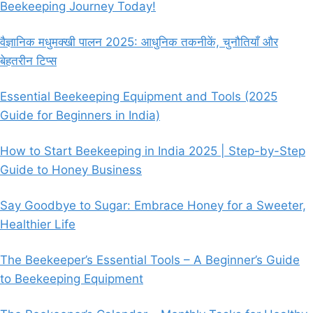
Beekeeping Journey Today!
वैज्ञानिक मधुमक्खी पालन 2025: आधुनिक तकनीकें, चुनौतियाँ और
बेहतरीन टिप्स
Essential Beekeeping Equipment and Tools (2025
Guide for Beginners in India)
How to Start Beekeeping in India 2025 | Step-by-Step
Guide to Honey Business
Say Goodbye to Sugar: Embrace Honey for a Sweeter,
Healthier Life
The Beekeeper’s Essential Tools – A Beginner’s Guide
to Beekeeping Equipment