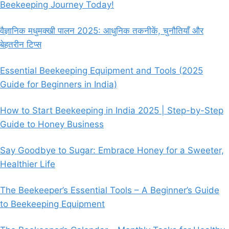
Beekeeping Journey Today!
वैज्ञानिक मधुमक्खी पालन 2025: आधुनिक तकनीकें, चुनौतियाँ और
बेहतरीन टिप्स
Essential Beekeeping Equipment and Tools (2025
Guide for Beginners in India)
How to Start Beekeeping in India 2025 | Step-by-Step
Guide to Honey Business
Say Goodbye to Sugar: Embrace Honey for a Sweeter,
Healthier Life
The Beekeeper’s Essential Tools – A Beginner’s Guide
to Beekeeping Equipment