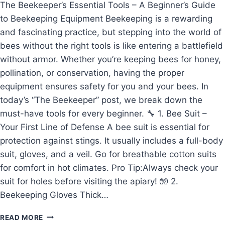
The Beekeeper’s Essential Tools – A Beginner’s Guide
TO
to Beekeeping Equipment Beekeeping is a rewarding
HONEY
BUSINESS
and fascinating practice, but stepping into the world of
bees without the right tools is like entering a battlefield
without armor. Whether you’re keeping bees for honey,
pollination, or conservation, having the proper
equipment ensures safety for you and your bees. In
today’s “The Beekeeper” post, we break down the
must-have tools for every beginner. 🔧 1. Bee Suit –
Your First Line of Defense A bee suit is essential for
protection against stings. It usually includes a full-body
suit, gloves, and a veil. Go for breathable cotton suits
for comfort in hot climates. Pro Tip:Always check your
suit for holes before visiting the apiary! 🧤 2.
Beekeeping Gloves Thick…
THE
READ MORE