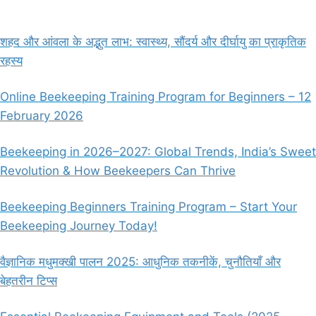
BEEKEEPER’S
ESSENTIAL
TOOLS
शहद और आंवला के अद्भुत लाभ: स्वास्थ्य, सौंदर्य और दीर्घायु का प्राकृतिक
–
रहस्य
A
BEGINNER’S
GUIDE
Online Beekeeping Training Program for Beginners – 12
TO
February 2026
BEEKEEPING
EQUIPMENT
Beekeeping in 2026–2027: Global Trends, India’s Sweet
Revolution & How Beekeepers Can Thrive
Beekeeping Beginners Training Program – Start Your
Beekeeping Journey Today!
वैज्ञानिक मधुमक्खी पालन 2025: आधुनिक तकनीकें, चुनौतियाँ और
बेहतरीन टिप्स