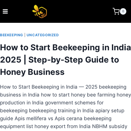
Skip
to
BEE KEEPING INDIA
0
content
BEEKEEPING
|
UNCATEGORIZED
How to Start Beekeeping in India
2025 | Step-by-Step Guide to
Honey Business
How to Start Beekeeping in India — 2025 beekeeping
business in India how to start honey bee farming honey
production in India government schemes for
beekeeping beekeeping training in India apiary setup
guide Apis mellifera vs Apis cerana beekeeping
equipment list honey export from India NBHM subsidy