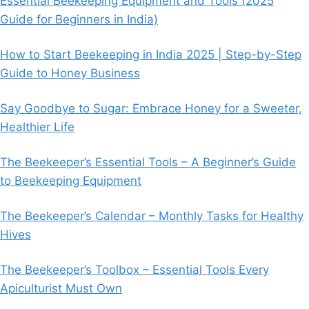
Essential Beekeeping Equipment and Tools (2025
Guide for Beginners in India)
How to Start Beekeeping in India 2025 | Step-by-Step
Guide to Honey Business
Say Goodbye to Sugar: Embrace Honey for a Sweeter,
Healthier Life
The Beekeeper’s Essential Tools – A Beginner’s Guide
to Beekeeping Equipment
The Beekeeper’s Calendar – Monthly Tasks for Healthy
Hives
The Beekeeper’s Toolbox – Essential Tools Every
Apiculturist Must Own