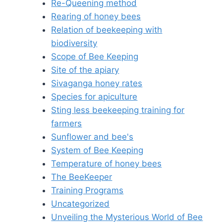
Re-Queening method
Rearing of honey bees
Relation of beekeeping with
biodiversity
Scope of Bee Keeping
Site of the apiary
Sivaganga honey rates
Species for apiculture
Sting less beekeeping training for
farmers
Sunflower and bee's
System of Bee Keeping
Temperature of honey bees
The BeeKeeper
Training Programs
Uncategorized
Unveiling the Mysterious World of Bee