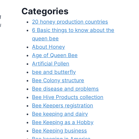
Categories
े
20 honey production countries
क
6 Basic things to know about the
queen bee
About Honey
Age of Queen Bee
Artificial Pollen
bee and butterfly
Bee Colony structure
Bee disease and problems
Bee Hive Products collection
Bee Keepers registration
Bee keeping and dairy
Bee Keeping as a Hobby
Bee Keeping business