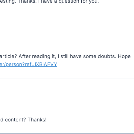
sting. Thanks. I have a question for you.
rticle? After reading it, I still have some doubts. Hope
ter/person?ref=IXBIAFVY
ted content? Thanks!