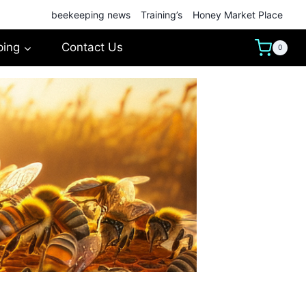
beekeeping news
Training’s
Honey Market Place
ping
Contact Us
0